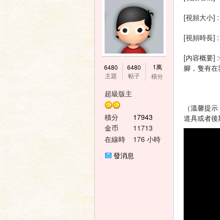
[視頻大小] :
[視頻時長] :
[内容概要
神
1萬
6480
6480
腳，隻有在
主題
帖子
積分
超級版主
（溫馨提示
積分
17943
道具或者後
金币
11713
在線時
176 小時
間
發消息
之