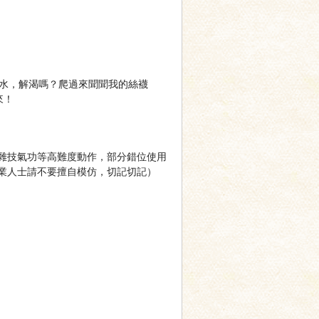
口水，解渴嗎？爬過來聞聞我的絲襪
來！
雜技氣功等高難度動作，部分錯位使用
業人士請不要擅自模仿，切記切記）