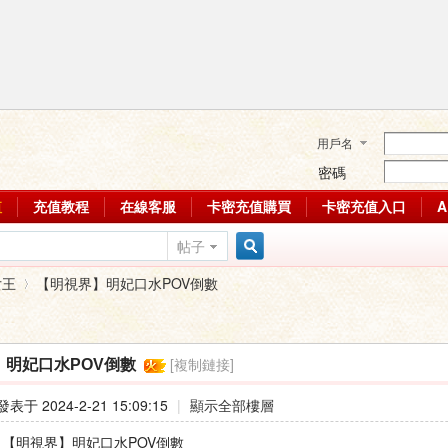
用戶名
密碼
值
充值教程
在線客服
卡密充值購買
卡密充值入口
帖子
搜
女王
【明視界】明妃口水POV倒數
索
[複制鏈接]
】明妃口水POV倒數
›
發表于 2024-2-21 15:09:15
|
顯示全部樓層
 : 【明視界】明妃口水POV倒數