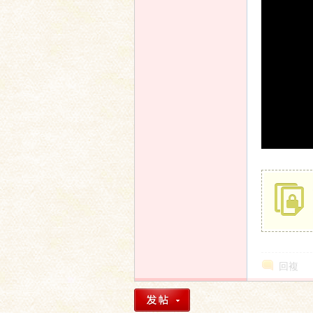
家
論
回複