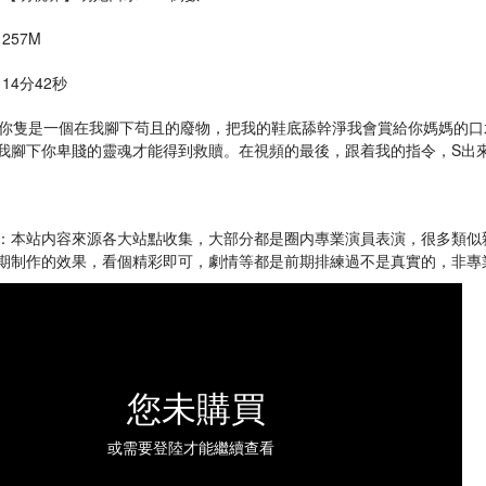
 257M
 14分42秒
] :你隻是一個在我腳下苟且的廢物，把我的鞋底舔幹淨我會賞給你媽媽的
我腳下你卑賤的靈魂才能得到救贖。在視頻的最後，跟着我的指令，S出
：本站内容來源各大站點收集，大部分都是圈内專業演員表演，很多類似
期制作的效果，看個精彩即可，劇情等都是前期排練過不是真實的，非專
您未購買
或需要登陸才能繼續查看