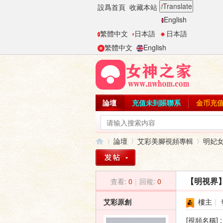
Translate
設爲首頁
收藏本站
English
繁體中文
日本語
日本語
繁體中文
English
論壇
充值未到賬聯系
金币充
論壇
艾彩美腳視頻專輯
明妃
查看:
0
|
回複:
0
【明視界
女
»
›
›
艾彩原創
樓主
|
[視頻名稱]