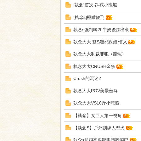
[執念]首次-踩碾小龍蝦
[執念s]極緻鞭刑
家
執念s強制喝2L牛奶後踩出來
執念大大 雙S殘忍踩踏 慎入
執念大大制裁罪犯（龍蝦）
執念大大CRUSH金魚
Crush的沉迷2
論
執念大大POV美景羞辱
執念大大VS10斤小龍蝦
【執念】女巨人第一視角
【執念S】戶外訓練人型犬
執念s超狠高跟踩眼睛踩嘴巴