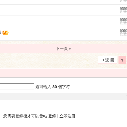
2022
嬌
2022
嬌
2022
嬌
版
2022
下一頁 »
返 回
1
還可輸入
80
個字符
您需要登錄後才可以發帖
登錄
|
立即注冊