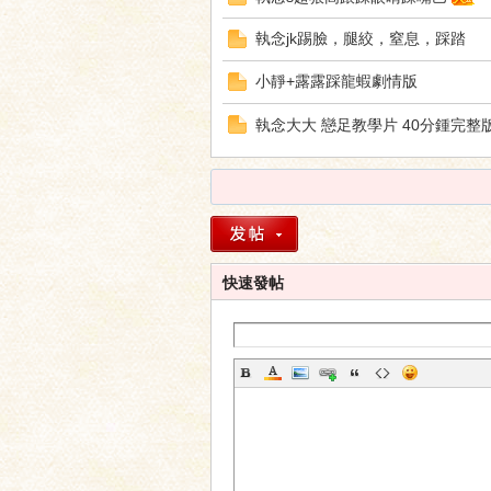
壇
執念jk踢臉，腿絞，窒息，踩踏
小靜+露露踩龍蝦劇情版
執念大大 戀足教學片 40分鍾完整
快速發帖