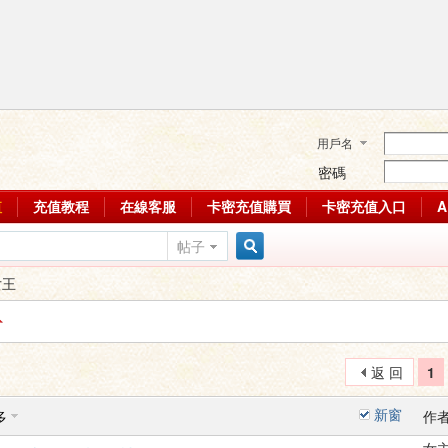
用戶名
密碼
值
充值教程
在線客服
卡密充值購買
卡密充值入口
帖子
搜
女王
索
返 回
1
新窗
多
作