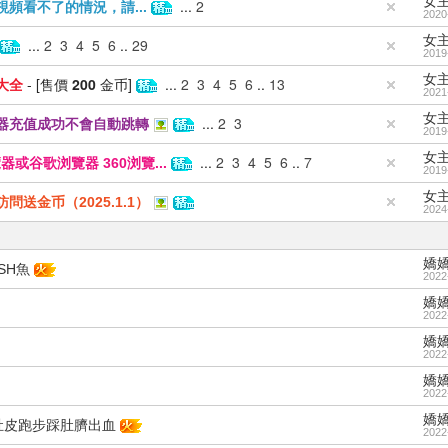
女
...
2
頻看不了的情況，請...
2020
女
...
2
3
4
5
6
..
29
2019
女
- [售價
200
金币]
...
2
3
4
5
6
..
13
大全
2021
女
...
2
3
器充值成功不會自動跳轉
2019
女
...
2
3
4
5
6
..
7
谷歌浏覽器 360浏覽...
2019
女
送金币（2025.1.1）
2024
嬌
SH魚
2022
嬌
2022
嬌
2022
嬌
2022
嬌
肚皮跑步踩肚臍出血
2022