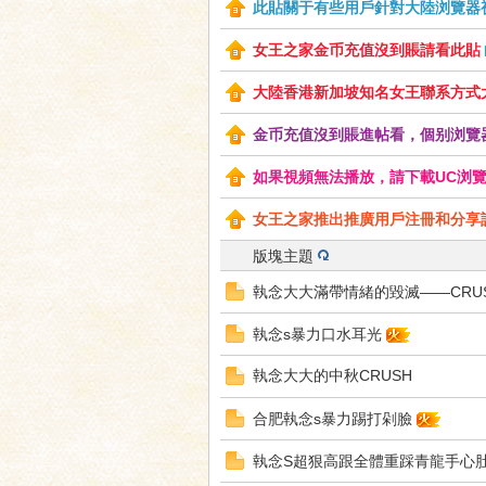
此貼關于有些用戶針對大陸浏覽器視
女王之家金币充值沒到賬請看此貼
大陸香港新加坡知名女王聯系方式
神
金币充值沒到賬進帖看，個别浏覽
如果視頻無法播放，請下載UC浏覽器或
女王之家推出推廣用戶注冊和分享訪問
版塊主題
執念大大滿帶情緒的毀滅——CRU
執念s暴力口水耳光
之
執念大大的中秋CRUSH
合肥執念s暴力踢打剁臉
執念S超狠高跟全體重踩青龍手心