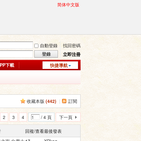
简体中文版
自動登錄
找回密碼
登錄
立即注冊
APP下載
快捷導航
收藏本版
(
442
)
|
訂閱
2
3
4
/ 4 頁
下一頁
者
回複/查看
最後發表