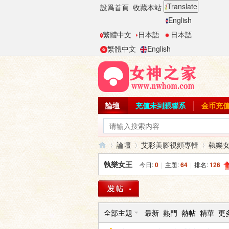
Translate
設爲首頁
收藏本站
English
繁體中文
日本語
日本語
繁體中文
English
論壇
充值未到賬聯系
金币充
論壇
艾彩美腳視頻專輯
執樂
執樂女王
今日:
0
|
主題:
64
|
排名:
126
女
»
›
›
全部主題
最新
熱門
熱帖
精華
更